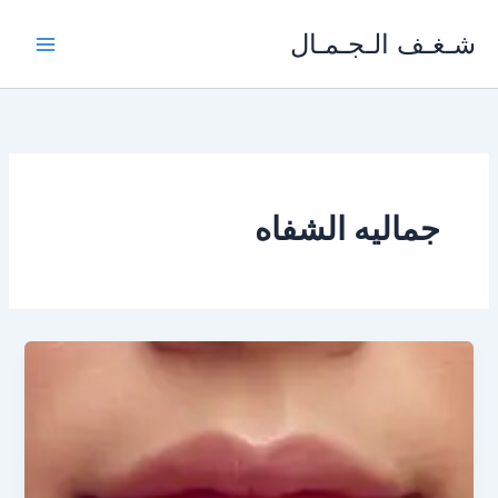
خطي
شـغـف الـجـمـال
لى
لمحتوى
جماليه الشفاه