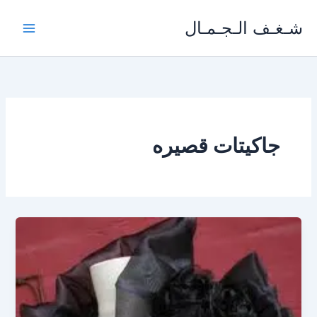
خطي
شـغـف الـجـمـال
لى
لمحتوى
جاكيتات قصيره