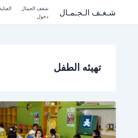
خطي
شغف الجمال
العناي
شـغـف الـجـمـال
لى
دخول
لمحتوى
تهيئه الطفل