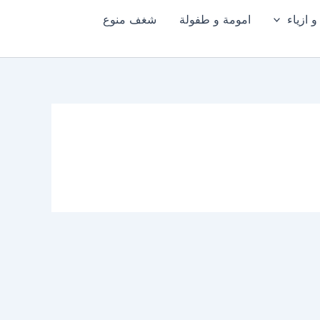
 ازياء
امومة و طفولة
شغف منوع