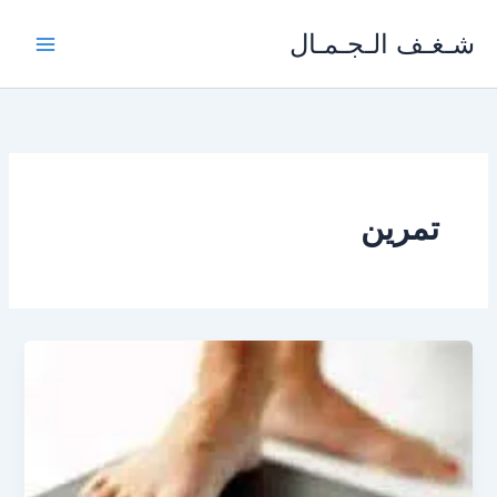
خطي
شـغـف الـجـمـال
لى
لمحتوى
تمرين