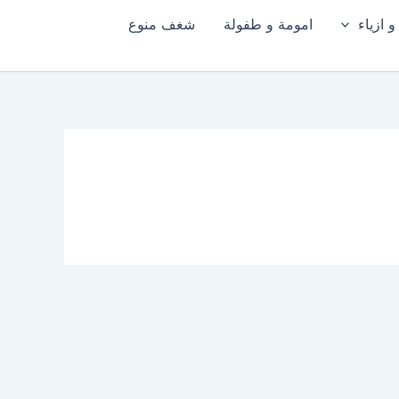
 ازياء
امومة و طفولة
شغف منوع