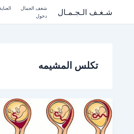
خطي
شغف الجمال
العناي
شـغـف الـجـمـال
لى
دخول
لمحتوى
تكلس المشيمه