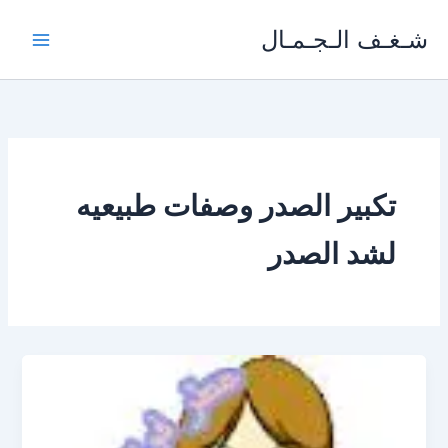
خطي
شـغـف الـجـمـال
لى
لمحتوى
تكبير الصدر وصفات طبيعيه
لشد الصدر