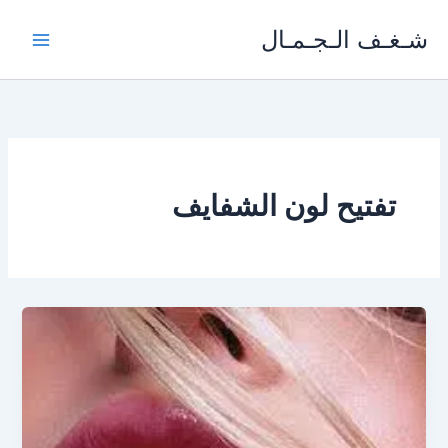
خطي
شـغـف الـجـمـال
لى
لمحتوى
تفتيح لون الشفايف