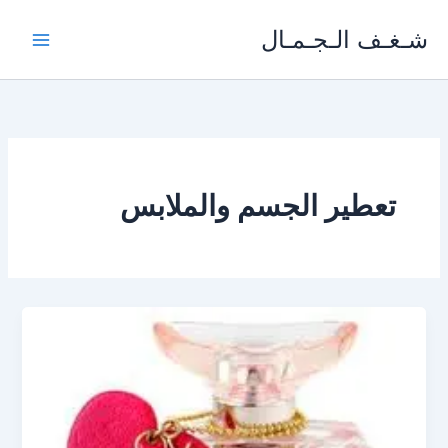
خطي
شـغـف الـجـمـال
لى
لمحتوى
تعطير الجسم والملابس