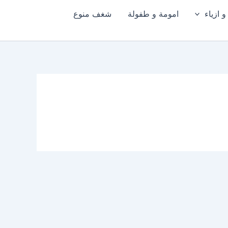
 ازياء
امومة و طفولة
شغف منوع