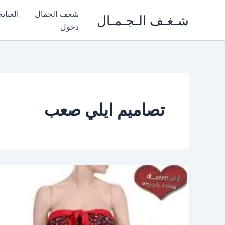
خطي
شغف الجمال
العناي
شـغـف الـجـمـال
لى
دخول
لمحتوى
تصاميم ايلي صعب