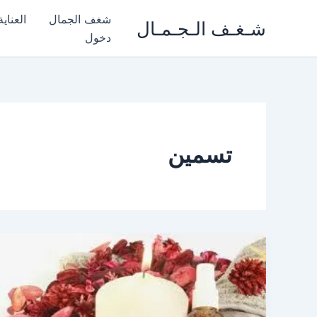
خطي
شغف الجمال
العناي
شـغـف الـجـمـال
لى
دخول
لمحتوى
تسمين