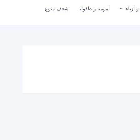
 ازياء
امومة و طفولة
شغف منوع