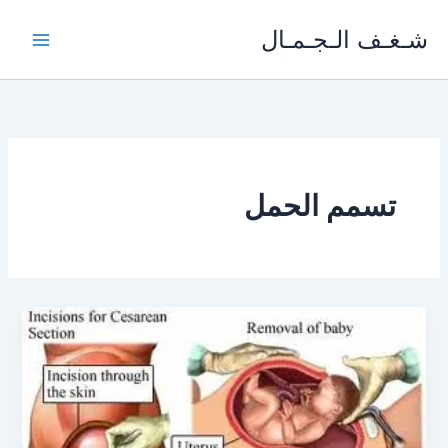
خطي
شـغـف الـجـمـال
لى
لمحتوى
تسمم الحمل