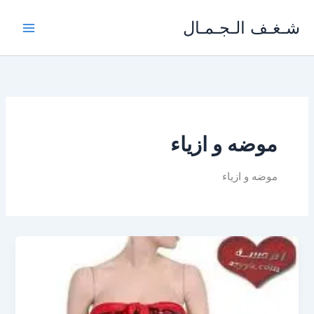
خطي
شـغـف الـجـمـال
لى
لمحتوى
موضه و ازياء
موضه و ازياء