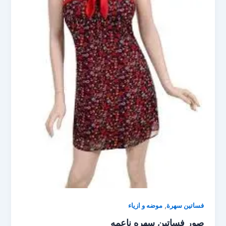
,
فساتين سهرة
موضه و ازياء
صور فساتين سهره ناعمه